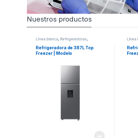
Nuestros productos
Línea blanca
,
Refrigeradoras
,
Línea 
Samsung
Sams
Refrigeradora de 387L Top
Refr
Freezer | Modelo
Free
RT38DG6224S9
RT3