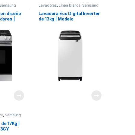
Samsung
Lavadoras
,
Línea blanca
,
Samsung
con diseño
Lavadora Eco Digital Inverter
dores |
de 13kg | Modelo
15SS
WA13T5260BW
ca
,
Samsung
 de 17Kg |
53GY