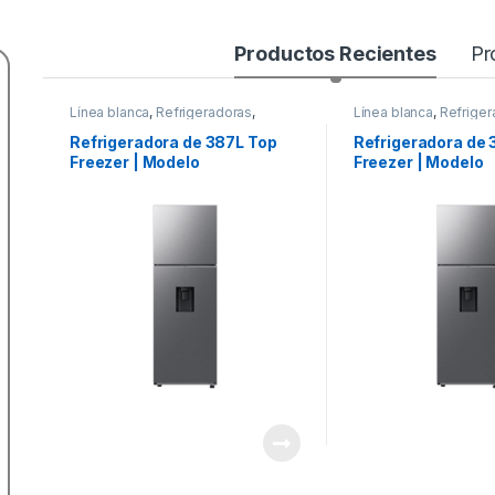
Productos Recientes
Pr
Línea blanca
,
Refrigeradoras
,
Línea blanca
,
Refriger
Samsung
Samsung
Refrigeradora de 387L Top
Refrigeradora de 
Freezer | Modelo
Freezer | Modelo
RT38DG6224S9
RT31DG5224S9