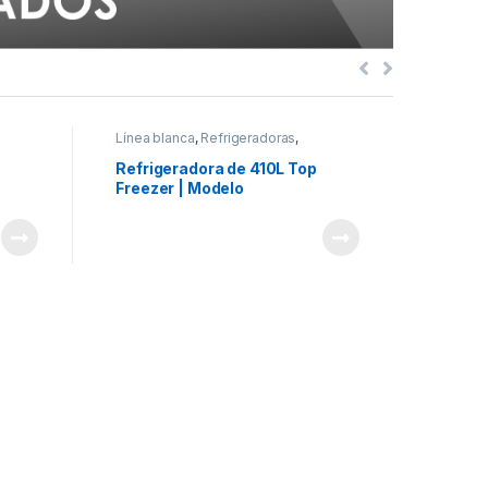
Línea blanca
,
Refrigeradoras
,
Estufas
Samsung
Refrigeradora de 410L Top
Estufa
Freezer | Modelo
moder
RT42DG6634S9
Model