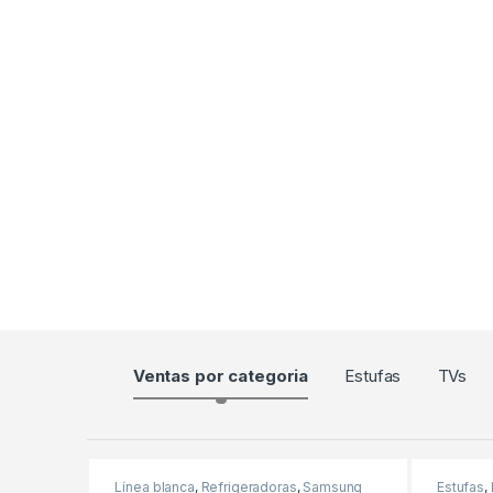
Products Grid
Ventas por categoria
Estufas
TVs
Línea blanca
,
Refrigeradoras
,
Samsung
Estufas
,