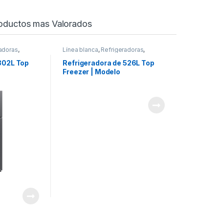
oductos mas Valorados
adoras
,
Línea blanca
,
Refrigeradoras
,
Samsung
302L Top
Refrigeradora de 526L Top
Freezer | Modelo
RT53DG6124S9