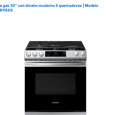
 a gas 30″ con diseño moderno 5 quemadores | Modelo
8115SS