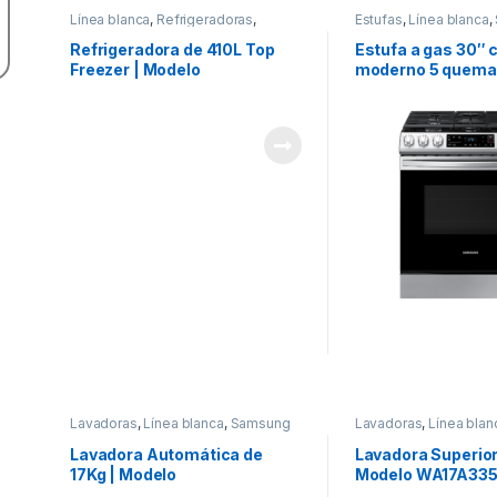
Línea blanca
,
Refrigeradoras
,
Estufas
,
Línea blanca
,
Samsung
Refrigeradora de 410L Top
Estufa a gas 30″ 
Freezer | Modelo
moderno 5 quema
RT42DG6634S9
Modelo NX60T81
Lavadoras
,
Línea blanca
,
Samsung
Lavadoras
,
Línea blan
Lavadora Automática de
Lavadora Superior
17Kg | Modelo
Modelo WA17A33
WA17T7G6DWW