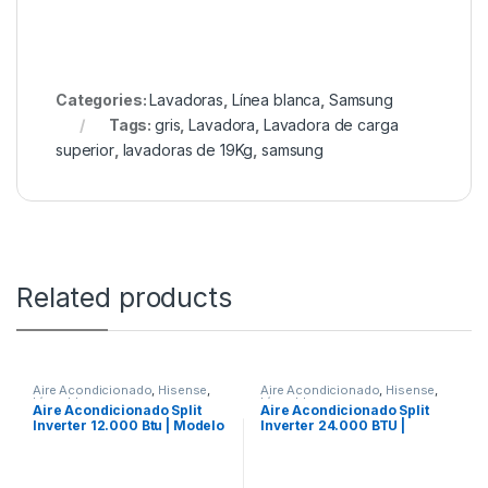
Categories:
Lavadoras
,
Línea blanca
,
Samsung
Tags:
gris
,
Lavadora
,
Lavadora de carga
superior
,
lavadoras de 19Kg
,
samsung
Related products
Aire Acondicionado
,
Hisense
,
Aire Acondicionado
,
Hisense
,
Línea blanca
Línea blanca
Aire Acondicionado Split
Aire Acondicionado Split
Inverter 12.000 Btu | Modelo
Inverter 24.000 BTU |
AT122CB
Modelo AT242CB