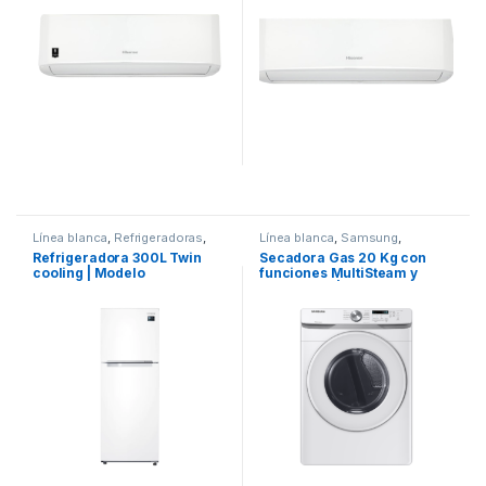
Línea blanca
,
Refrigeradoras
,
Línea blanca
,
Samsung
,
Samsung
Secadoras
Refrigeradora 300L Twin
Secadora Gas 20 Kg con
cooling | Modelo
funciones MultiSteam y
RT29K500JWW
Sensor Dry | Modelo
DV20T6000PW