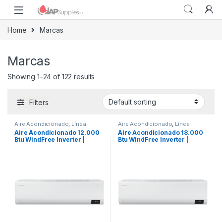
Home
Marcas
Marcas
Showing 1–24 of 122 results
Filters
Aire Acondicionado
,
Línea
Aire Acondicionado
,
Línea
blanca
,
Samsung
blanca
,
Samsung
Aire Acondicionado 12.000
Aire Acondicionado 18.000
Btu WindFree Inverter |
Btu WindFree Inverter |
modelo AR12BVHCMWK
Modelo AR18BVHCMWK