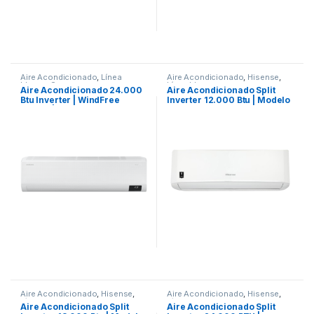
Aire Acondicionado
,
Línea
Aire Acondicionado
,
Hisense
,
blanca
,
Samsung
Línea blanca
Aire Acondicionado 24.000
Aire Acondicionado Split
Btu Inverter | WindFree
Inverter 12.000 Btu | Modelo
Basico | Triple protector plus
AT122CB
| Modelo AR24BVHCMWK
Aire Acondicionado
,
Hisense
,
Aire Acondicionado
,
Hisense
,
Línea blanca
Línea blanca
Aire Acondicionado Split
Aire Acondicionado Split