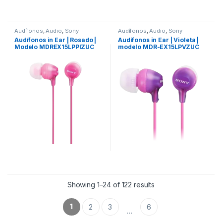
Audífonos
,
Audio
,
Sony
Audífonos
,
Audio
,
Sony
Audífonos in Ear | Rosado |
Audífonos in Ear | Violeta |
Modelo MDREX15LPPIZUC
modelo MDR-EX15LPVZUC
Showing 1–24 of 122 results
1
2
3
6
…