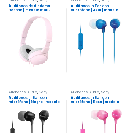
Audífonos
,
Audio
,
Sony
Audífonos
,
Audio
,
Sony
Audífonos de diadema
Audífonos in Ear con
Rosado | modelo MDR-
micrófono | Azul | modelo
ZX110/PZ
MDREX15APLIZUC
Audífonos
,
Audio
,
Sony
Audífonos
,
Audio
,
Sony
Audífonos in Ear con
Audífonos in Ear con
micrófono | Negro | modelo
micrófono | Rosa | modelo
MDR-EX15APBZUC
MDREX15APPIZUC