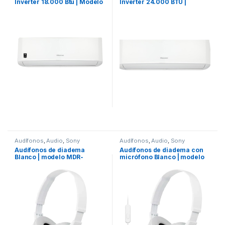
Inverter 18.000 Btu | Modelo
Inverter 24.000 BTU |
AT182CB
Modelo AT242CB
Audífonos
,
Audio
,
Sony
Audífonos
,
Audio
,
Sony
Audífonos de diadema
Audífonos de diadema con
Blanco | modelo MDR-
micrófono Blanco | modelo
ZX110/WZ
MDRZX110APWZUC