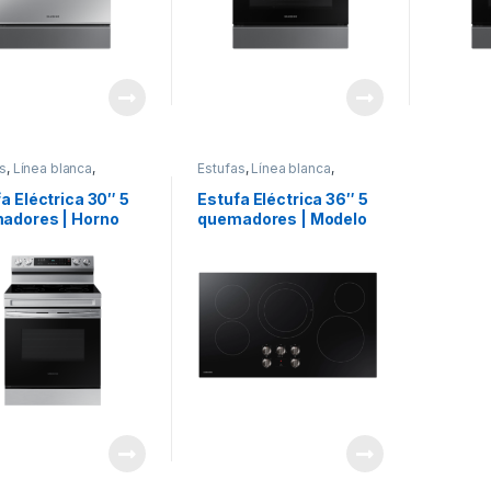
s
,
Línea blanca
,
Estufas
,
Línea blanca
,
ung
Samsung
a Eléctrica 30″ 5
Estufa Eléctrica 36″ 5
adores | Horno
quemadores | Modelo
capacidad de 6.2
NZ36R5330RK
 AirFryer y Control
| Modelo
A6311SS