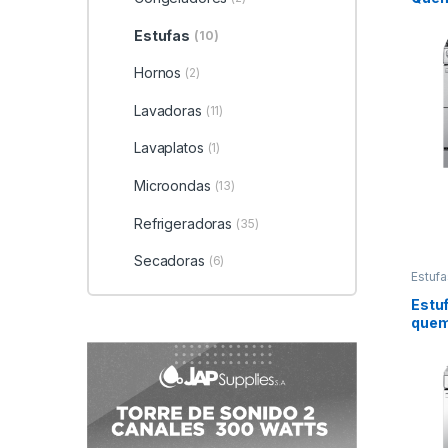
y Con
NX6
Estufas
(10)
Hornos
(2)
Lavadoras
(11)
Lavaplatos
(1)
Microondas
(13)
Refrigeradoras
(35)
Secadoras
(6)
Estufa
Sams
Estuf
quem
5.2 f
| Mo