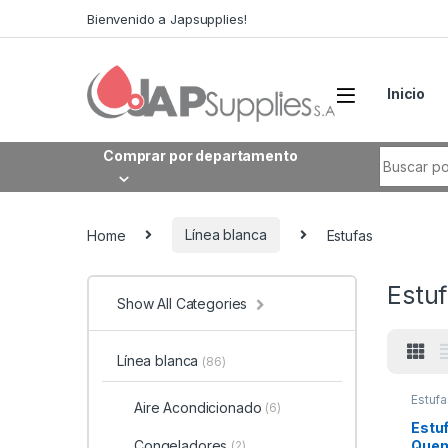
Bienvenido a Japsupplies!
Inicio
Comprar por departamento
Home
Línea blanca
Estufas
Estu
Show All Categories
Línea blanca
(86)
Estufa
Aire Acondicionado
(6)
Sams
Estuf
Quem
Congeladores
(2)