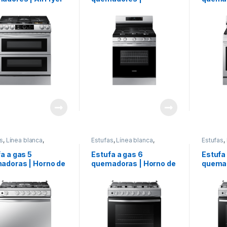
trol WiFi | Modelo
Capacidad de 6.0 ft³ |
Capacid
0T8755SS
Modelo NX60A6115SS
AirFrye
Model
s
,
Línea blanca
,
Estufas
,
Línea blanca
,
Estufas
,
ung
Samsung
Samsun
a a gas 5
Estufa a gas 6
Estufa
adoras | Horno de
quemadoras | Horno de
quemad
t³ Acero Inoxidable
5.2 ft³ Acero Inoxidable
5.2 ft³
delo NX52T7322LS
| Modelo NX52T3310LV
| Mode