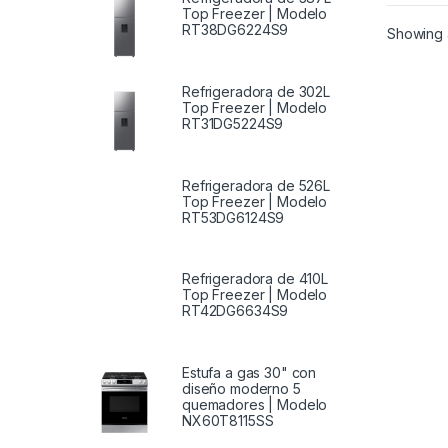
Top Freezer | Modelo
RT38DG6224S9
Showing a
Refrigeradora de 302L
Top Freezer | Modelo
RT31DG5224S9
Refrigeradora de 526L
Top Freezer | Modelo
RT53DG6124S9
Refrigeradora de 410L
Top Freezer | Modelo
RT42DG6634S9
Estufa a gas 30" con
diseño moderno 5
quemadores | Modelo
NX60T8115SS