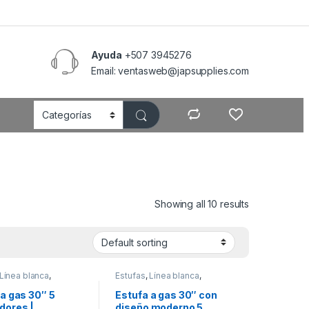
Ayuda
+507 3945276
Email: ventasweb@japsupplies.com
Showing all 10 results
Línea blanca
,
Estufas
,
Línea blanca
,
g
Samsung
 a gas 30″ 5
Estufa a gas 30″ con
ores |
diseño moderno 5