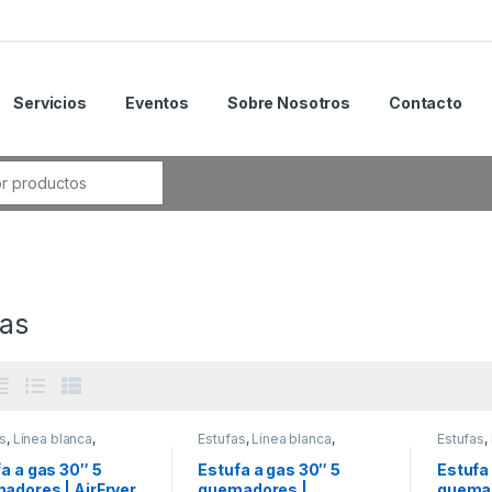
Servicios
Eventos
Sobre Nosotros
Contacto
fas
s
,
Línea blanca
,
Estufas
,
Línea blanca
,
Estufas
,
ung
Samsung
Samsun
a a gas 30″ 5
Estufa a gas 30″ 5
Estufa
adores | AirFryer
quemadores |
quemad