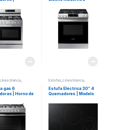
ad de 6.0 ft³ |
quemadores | Modelo
r y Control WiFi |
NX60T8115SS
o NX60A6715SS
Línea blanca
,
Estufas
,
Línea blanca
,
g
Samsung
 a gas 6
Estufa Eléctrica 30″ 4
oras | Horno de
Quemadores | Modelo
 Acero Inoxidable
NZ30R5330RK
lo NX52T5311LS