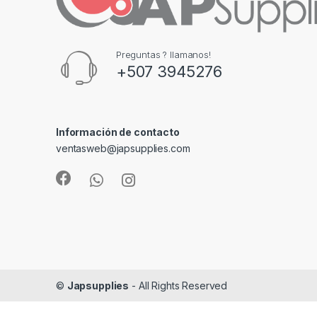
o
u
Preguntas ? llamanos!
s
+507 3945276
e
l
Información de contacto
ventasweb@japsupplies.com
©
Japsupplies
- All Rights Reserved