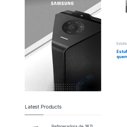
Estufa
Sams
Estuf
quem
con 
ft3 |
WiFi 
NE63
Latest Products
Refrigeradora de 387L