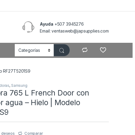
Ayuda
+507 3945276
Email: ventasweb@japsupplies.com
elo RF27T5201S9
adoras
,
Samsung
ora 765 L French Door con
 agua – Hielo | Modelo
S9
de deseos
Comparar