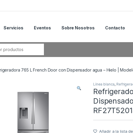
Servicios
Eventos
Sobre Nosotros
Contacto
rigeradora 765 L French Door con Dispensador agua – Hielo | Mod
Línea blanca
,
Refriger
Refrigerad
Dispensador
RF27T5201
Añadir a la lista 