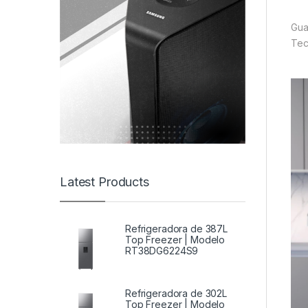
Gua
Tec
Latest Products
Refrigeradora de 387L
Top Freezer | Modelo
RT38DG6224S9
Refrigeradora de 302L
Top Freezer | Modelo