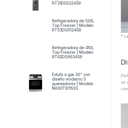
RT31DG5224S9
Refrigeradora de 526L
Top Freezer | Modelo
RT53DG6124S9
* L
Refrigeradora de 410L
Top Freezer | Modelo
RT42DG6634S9
Di
Estufa a gas 30" con
Dis
diseño moderno 5
se 
quemadores | Modelo
NX60T8115SS
com