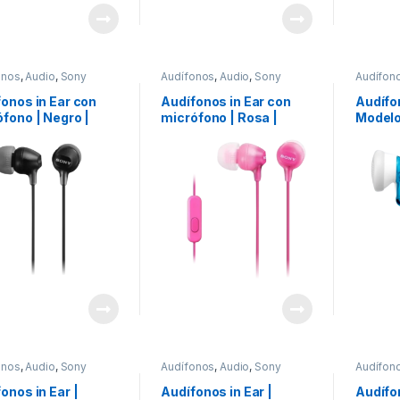
onos
,
Audio
,
Sony
Audífonos
,
Audio
,
Sony
Audífon
onos in Ear con
Audífonos in Ear con
Audífon
fono | Negro |
micrófono | Rosa |
Model
lo MDR-
modelo
5APBZUC
MDREX15APPIZUC
onos
,
Audio
,
Sony
Audífonos
,
Audio
,
Sony
Audífon
onos in Ear |
Audífonos in Ear |
Audífon