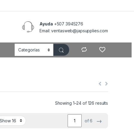
Ayuda
+507 3945276
Email: ventasweb@japsupplies.com
Showing 1–24 of 126 results
→
of 6