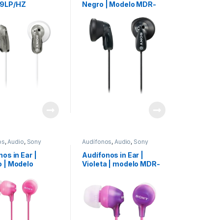
9LP/HZ
Negro | Modelo MDR-
E9LP/BZ
os
,
Audio
,
Sony
Audífonos
,
Audio
,
Sony
os in Ear |
Audífonos in Ear |
 | Modelo
Violeta | modelo MDR-
15LPPIZUC
EX15LPVZUC