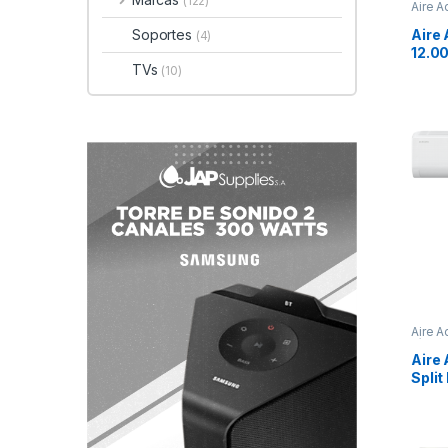
(122)
Aire 
blanc
Aire
Soportes
(4)
12.0
TVs
Inver
(10)
AR1
Aire 
Línea 
Aire
Split
Btu 