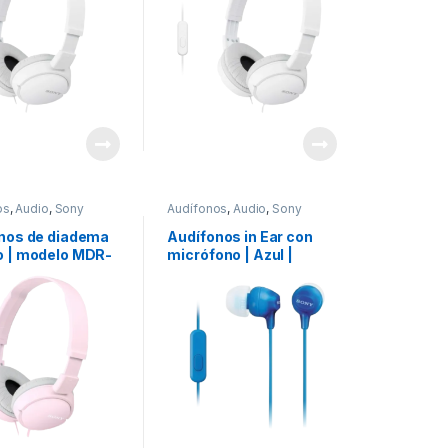
os
,
Audio
,
Sony
Audífonos
,
Audio
,
Sony
nos de diadema
Audífonos in Ear con
 | modelo MDR-
micrófono | Azul |
/PZ
modelo
MDREX15APLIZUC