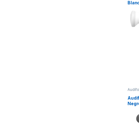
Blan
E9LP
Audíf
Audíf
Negr
EX1