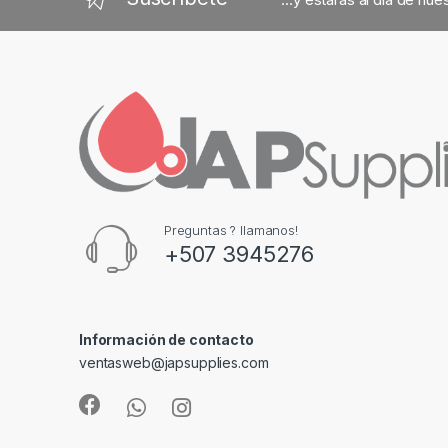
s
C
a
r
o
u
Preguntas ? llamanos!
s
+507 3945276
e
l
Información de contacto
ventasweb@japsupplies.com