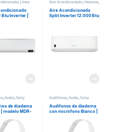
ndicionado
,
Línea
Aire Acondicionado
,
Hisense
,
Samsung
Línea blanca
condicionado
Aire Acondicionado
Btu Inverter |
Split Inverter 12.000 Btu
ee Basico |
| Modelo AT122CB
protector plus |
o
BVHCMWK
os
,
Audio
,
Sony
Audífonos
,
Audio
,
Sony
nos de diadema
Audífonos de diadema
 | modelo MDR-
con micrófono Blanco |
/WZ
modelo
MDRZX110APWZUC