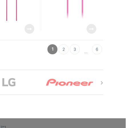
1
2
3
6
…
47"]