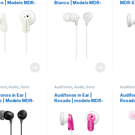
co | Modelo MDR-
Blanco | Modelo MDR-
MDR-E
/WIZ
EX15LPWZUC
onos
,
Audio
,
Sony
Audífonos
,
Audio
,
Sony
Audífon
onos in Ear |
Audífonos in Ear |
Audífon
o | Modelo MDR-
Rosado | modelo MDR-
Rosado
5LPBZUC
E9LP/PZ
MDREX