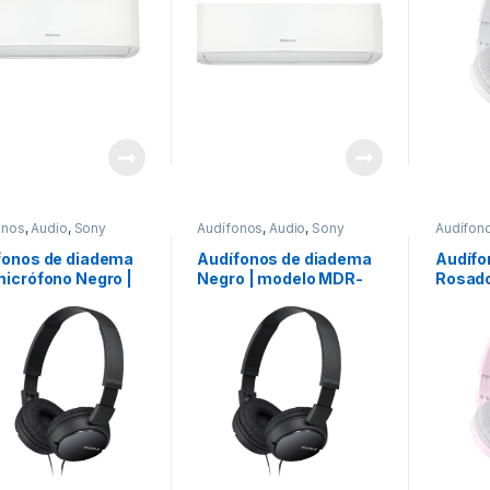
onos
,
Audio
,
Sony
Audífonos
,
Audio
,
Sony
Audífon
fonos de diadema
Audífonos de diadema
Audífo
micrófono Negro |
Negro | modelo MDR-
Rosado
lo
ZX110/BZ
ZX110
ZX110APBZUC