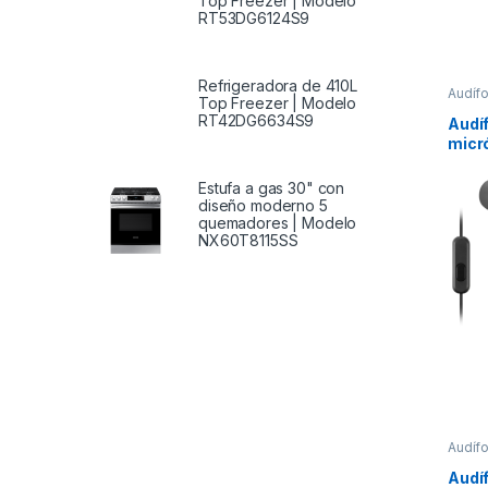
Top Freezer | Modelo
RT53DG6124S9
Refrigeradora de 410L
Audíf
Top Freezer | Modelo
RT42DG6634S9
Audíf
micró
mode
EX1
Estufa a gas 30" con
diseño moderno 5
quemadores | Modelo
NX60T8115SS
Audíf
Audíf