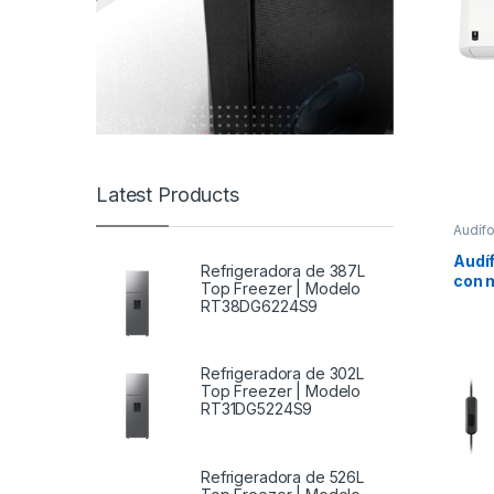
Latest Products
Audíf
Audí
Refrigeradora de 387L
con 
Top Freezer | Modelo
mode
RT38DG6224S9
MDR
Refrigeradora de 302L
Top Freezer | Modelo
RT31DG5224S9
Refrigeradora de 526L