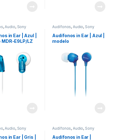
os
,
Audio
,
Sony
Audífonos
,
Audio
,
Sony
os in Ear | Azul |
Audífonos in Ear | Azul |
o MDR-E9LP/LZ
modelo
MDREX15LPLIZUC
os
,
Audio
,
Sony
Audífonos
,
Audio
,
Sony
os in Ear | Gris |
Audífonos in Ear |