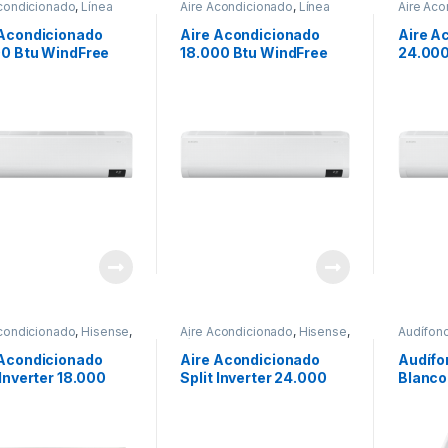
Acondicionado
,
Línea
Aire Acondicionado
,
Línea
Aire Aco
a
,
Samsung
blanca
,
Samsung
blanca
,
 Acondicionado
Aire Acondicionado
Aire A
00 Btu WindFree
18.000 Btu WindFree
24.000 
ter | modelo
Inverter | Modelo
WindFr
2BVHCMWK
AR18BVHCMWK
Triple 
Model
AR24
Acondicionado
,
Hisense
,
Aire Acondicionado
,
Hisense
,
Audífon
blanca
Línea blanca
 Acondicionado
Aire Acondicionado
Audífo
 Inverter 18.000
Split Inverter 24.000
Blanco
| Modelo AT182CB
BTU | Modelo AT242CB
ZX110