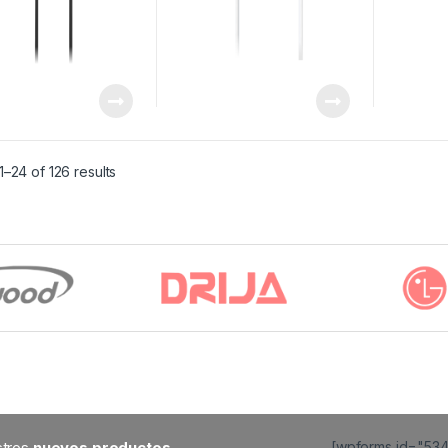
–24 of 126 results
estros
nuevos productos
[wpforms id="53