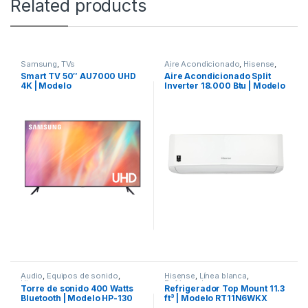
Related products
Samsung
,
TVs
Aire Acondicionado
,
Hisense
,
Línea blanca
Smart TV 50″ AU7000 UHD
Aire Acondicionado Split
4K | Modelo
Inverter 18.000 Btu | Modelo
UN50AU7000PXPA
AT182CB
Audio
,
Equipos de sonido
,
Hisense
,
Línea blanca
,
Hisense
Refrigeradoras
Torre de sonido 400 Watts
Refrigerador Top Mount 11.3
Bluetooth | Modelo HP-130
ft³ | Modelo RT11N6WKX