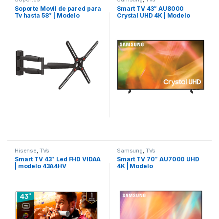
Soporte Movil de pared para
Smart TV 43″ AU8000
Tv hasta 58″ | Modelo
Crystal UHD 4K | Modelo
3420.B
UN43AU8000PXPA
Hisense
,
TVs
Samsung
,
TVs
Smart TV 43″ Led FHD VIDAA
Smart TV 70″ AU7000 UHD
| modelo 43A4HV
4K | Modelo
UN70AU7000PXPA