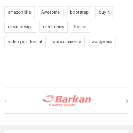
amazon like
Awesome
bootstrap
buy it
clean design
electronics
theme
video post format
woocommerce
wordpress
B
r
a
n