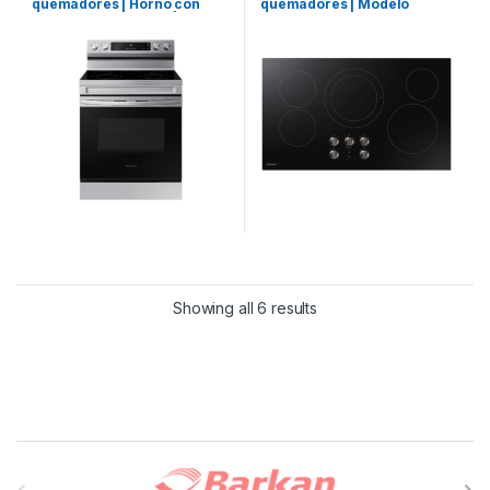
quemadores | Horno con
quemadores | Modelo
capacidad de 6.2 ft3 |
NZ36R5330RK
AirFryer y Control WiFi |
Modelo NE63A6311SS
Showing all 6 results
B