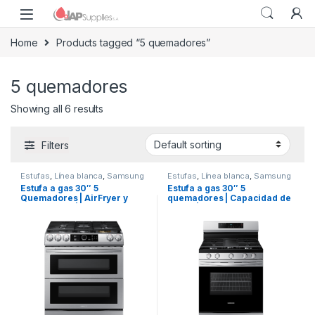
Home
Products tagged “5 quemadores”
5 quemadores
Showing all 6 results
Filters
Estufas
,
Línea blanca
,
Samsung
Estufas
,
Línea blanca
,
Samsung
Estufa a gas 30″ 5
Estufa a gas 30″ 5
Quemadores | AirFryer y
quemadores | Capacidad de
Control WiFi | Modelo
6.0 ft³ | Modelo
NX60T8755SS
NX60A6115SS