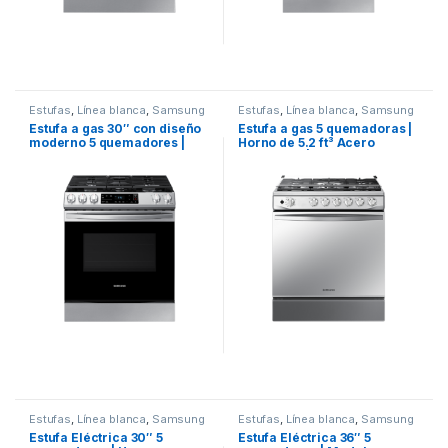
Estufas
,
Línea blanca
,
Samsung
Estufas
,
Línea blanca
,
Samsung
Estufa a gas 30″ con diseño
Estufa a gas 5 quemadoras |
moderno 5 quemadores |
Horno de 5.2 ft³ Acero
Modelo NX60T8115SS
Inoxidable | Modelo
NX52T7322LS
Estufas
,
Línea blanca
,
Samsung
Estufas
,
Línea blanca
,
Samsung
Estufa Eléctrica 30″ 5
Estufa Eléctrica 36″ 5